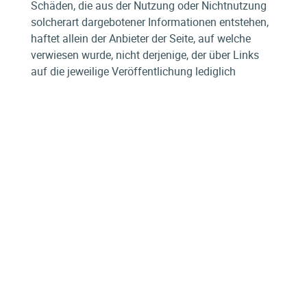
Schäden, die aus der Nutzung oder Nichtnutzung
solcherart dargebotener Informationen entstehen,
haftet allein der Anbieter der Seite, auf welche
verwiesen wurde, nicht derjenige, der über Links
auf die jeweilige Veröffentlichung lediglich
verweist.
Urheber- und Kennzeichenrecht
Der Autor ist bestrebt, in allen Publikationen die
Urheberrechte der verwendeten Grafiken,
Tondokumente, Videosequenzen und Texte zu
beachten, von ihm selbst erstellte Grafiken,
Tondokumente, Videosequenzen und Texte zu
nutzen oder auf lizenzfreie Grafiken,
Tondokumente, Videosequenzen und Texte
zurückzugreifen. Alle innerhalb des
Internetangebotes genannten und ggf. durch Dritte